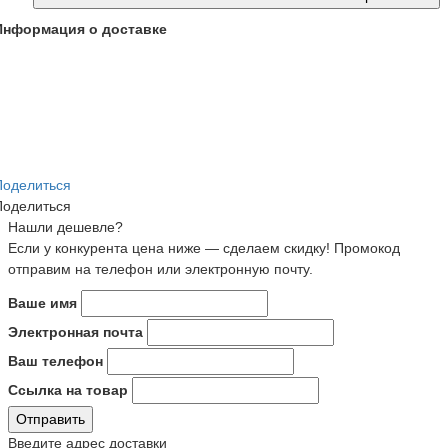
Информация о доставке
Поделиться
Поделиться
Нашли дешевле?
Если у конкурента цена ниже — сделаем скидку! Промокод
отправим на телефон или электронную почту.
Ваше имя
Электронная почта
Ваш телефон
Ссылка на товар
Отправить
Введите адрес доставки