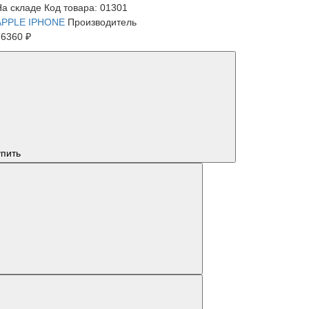
На складе
Код товара: 01301
APPLE IPHONE
Производитель
76360 ₽
упить