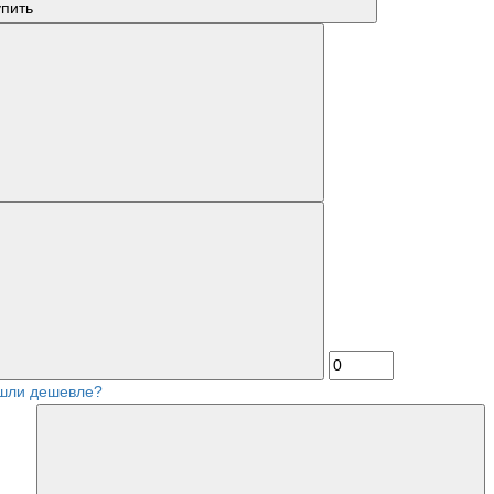
упить
шли дешевле?