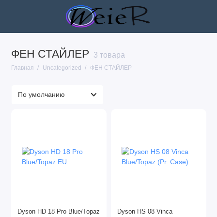
ФЕН СТАЙЛЕР
АКСЕССУАРЫ
3 товара
Главная
Uncategorized
ФЕН СТАЙЛЕР
АРХИВ
ИГРОВЫЕ КОНСОЛИ
КОЛОНКИ
НАУШНИКИ
НОУТБУКИ
Очистители воздуха / сушки
ПЛАНШЕТЫ
Dyson HD 18 Pro Blue/Topaz
Dyson HS 08 Vinca