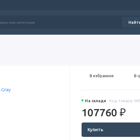
Найт
В избранное
В 
На складе
Код товара: 06
107760 ₽
Купить