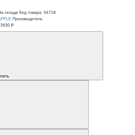
На складе
Код товара: 04718
APPLE
Производитель
43930 ₽
упить